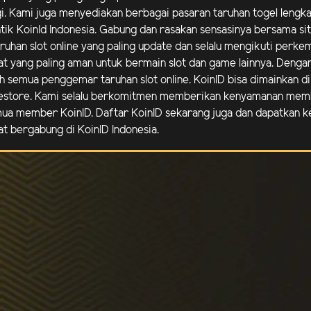
gi. Kami juga menyediakan berbagai pasaran taruhan togel lengka
ntik KoinId Indonesia. Gabung dan rasakan sensasinya bersama sit
taruhan slot online yang paling update dan selalu mengikuti perk
t yang paling aman untuk bermain slot dan game lainnya. Denga
eh semua penggemar taruhan slot online. KoinID bisa dimainkan
applestore. Kami selalu berkomitmen memberikan kenyamanan mem
semua member KoinID. Daftar KoinID sekarang juga dan dapatkan
t bergabung di KoinID Indonesia.