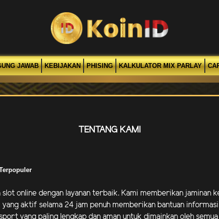
GUNG JAWAB
KEBIJAKAN
PHISING
KALKULATOR MIX PARLAY
CA
TENTANG KAMI
Terpopuler

 slot online dengan layanan terbaik. Kami memberikan jaminan 
si yang aktif selama 24 jam penuh memberikan bantuan informas
sport yang paling lengkap dan aman untuk dimainkan oleh semua 