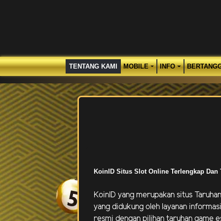
TENTANG KAMI
MOBILE
INFO
BERTANG
KoinID Situs Slot Online Terlengkap Dan 
KoinID yang merupakan situs Taruhan
yang didukung oleh layanan informa
resmi dengan pilihan taruhan game e